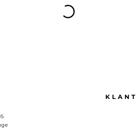
KLAN
15
nge