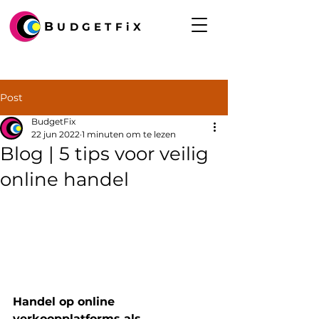
B
UDGETFiX
Post
BudgetFix
22 jun 2022
1 minuten om te lezen
Blog | 5 tips voor veilig
online handel
Handel op online 
verkoopplatforms als 