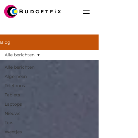
B
UDGETFiX
Blog
Alle berichten
Alle berichten
Algemeen
Telefoons
Tablets
Laptops
Nieuws
Tips
Weetjes