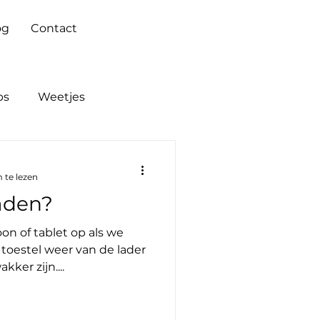
og
Contact
ps
Weetjes
 te lezen
laden?
on of tablet op als we
toestel weer van de lader
ker zijn....