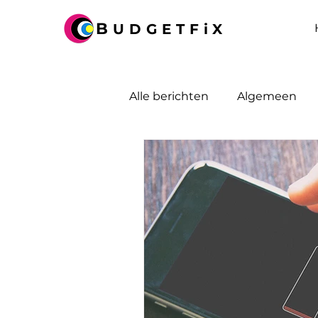
B
UDGETFiX
Alle berichten
Algemeen
Game console