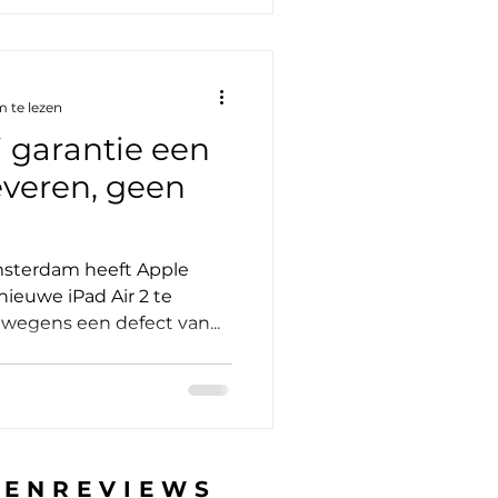
 te lezen
 garantie een
everen, geen
msterdam heeft Apple
ieuwe iPad Air 2 te
 wegens een defect van...
TENREVIEWS