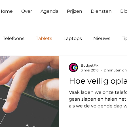
Home
Over
Agenda
Prijzen
Diensten
Bl
Telefoons
Tablets
Laptops
Nieuws
Ti
BudgetFix
3 mei 2018
2 minuten om
Hoe veilig op
Vaak laden we onze telefo
gaan slapen en halen het 
als we de volgende dag wak