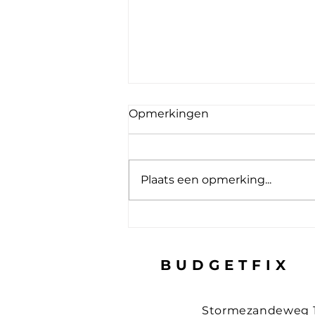
Opmerkingen
Plaats een opmerking...
8 Eenvoudige Tips om je
laptop te beveiligen
BUDGETFIX
Stormezandeweg 