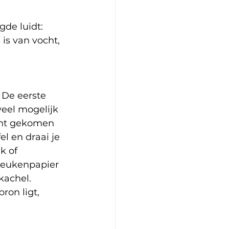
gde luidt: 
is van vocht, 
 De eerste 
veel mogelijk 
cht gekomen 
l en draai je 
k of 
keukenpapier 
kachel. 
ron ligt, 