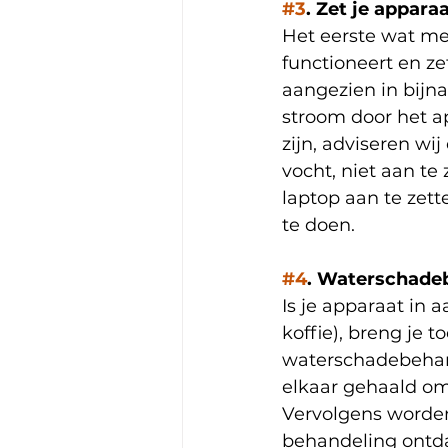
#3
. Zet je appara
Het eerste wat men
functioneert en zet
aangezien in bijna
stroom door het ap
zijn, adviseren w
vocht, niet aan te 
laptop aan te zett
te doen. 
#4
. Waterschade
Is je apparaat in
koffie), breng je t
waterschadebehande
elkaar gehaald om 
Vervolgens worden
behandeling ontda