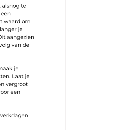
 alsnog te 
 een 
ht waard om 
langer je 
 Dit aangezien 
volg van de 
maak je 
en. Laat je 
n vergroot 
voor een 
 werkdagen 