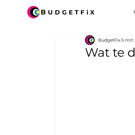
B
UDGETFiX
BudgetFix
5 mrt 
Wat te 