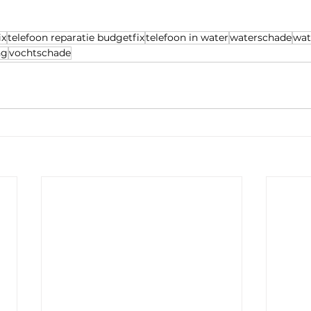
ix
telefoon reparatie budgetfix
telefoon in water
waterschade
wat
ng
vochtschade