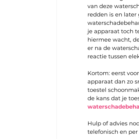
van deze watersch
redden is en late
waterschadebehand
je apparaat toch t
hiermee wacht, des
er na de waterscha
reactie tussen elek
Kortom: eerst voo
apparaat dan zo sn
toestel schoonma
de kans dat je toes
waterschadebeha
Hulp of advies no
telefonisch en per