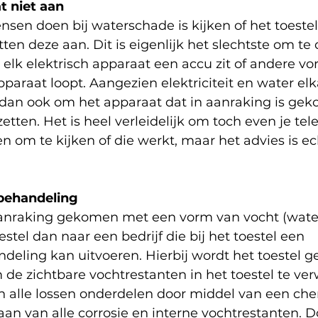
at niet aan
sen doen bij waterschade is kijken of het toestel
ten deze aan. Dit is eigenlijk het slechtste om te 
 elk elektrisch apparaat een accu zit of andere vo
paraat loopt. Aangezien elektriciteit en water elk
ij dan ook om het apparaat dat in aanraking is ge
zetten. Het is heel verleidelijk om toch even je tele
en om te kijken of die werkt, maar het advies is ec
behandeling
 aanraking gekomen met een vorm van vocht (water
oestel dan naar een bedrijf die bij het toestel een 
ling kan uitvoeren. Hierbij wordt het toestel ge
de zichtbare vochtrestanten in het toestel te ver
 alle lossen onderdelen door middel van een ch
an van alle corrosie en interne vochtrestanten. D