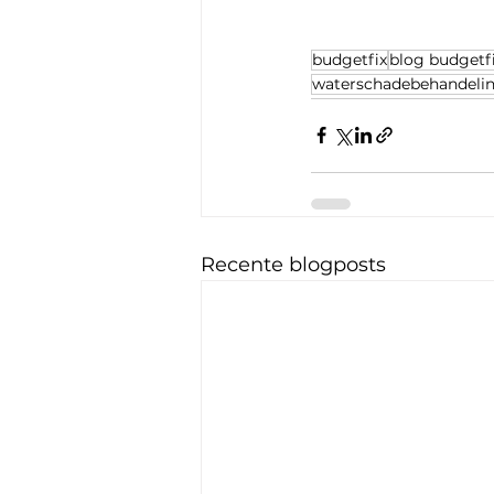
budgetfix
blog budgetf
waterschadebehandeli
Recente blogposts