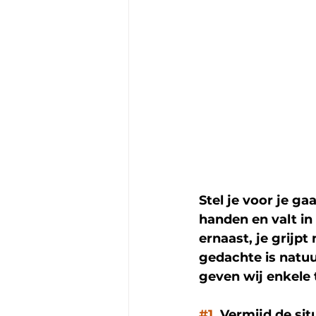
Stel je voor je ga
handen en valt in
ernaast, je grijpt
gedachte is natuur
geven wij enkele 
#1
. Vermijd de sit