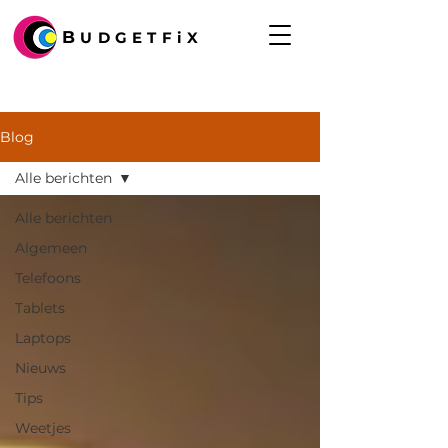
B
UDGETFiX
Blog
Alle berichten
Alle berichten
Algemeen
Telefoons
Tablets
Laptops
Nieuws
Tips
Weetjes