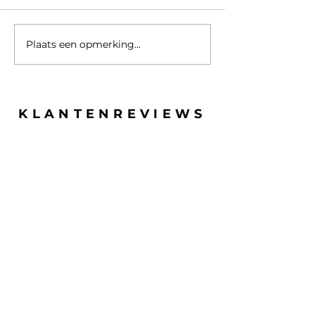
Plaats een opmerking...
Playstation 5 eindelijk
Release: Appl
onthuld
SE 2(020)
KLANTENREVIEWS